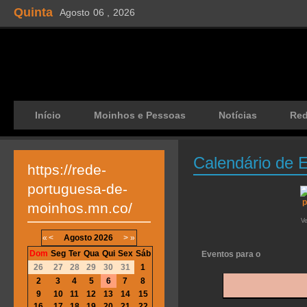
Quinta
Agosto
06 ,
2026
Início
Moinhos e Pessoas
Notícias
Re
Calendário de 
https://rede-
portuguesa-de-
moinhos.mn.co/
V
«
<
Agosto
2026
>
»
Dom
Seg
Ter
Qua
Qui
Sex
Sáb
Eventos para o
26
27
28
29
30
31
1
2
3
4
5
6
7
8
9
10
11
12
13
14
15
16
17
18
19
20
21
22