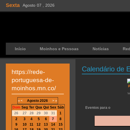
Sexta
Agosto
07 ,
2026
Início
Moinhos e Pessoas
Notícias
Re
Calendário de 
https://rede-
portuguesa-de-
moinhos.mn.co/
V
«
<
Agosto
2026
>
»
Dom
Seg
Ter
Qua
Qui
Sex
Sáb
Eventos para o
26
27
28
29
30
31
1
2
3
4
5
6
7
8
9
10
11
12
13
14
15
16
17
18
19
20
21
22