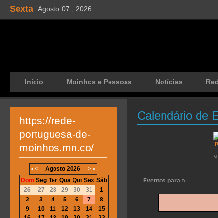
Sexta
Agosto
07 ,
2026
Início
Moinhos e Pessoas
Notícias
Re
Calendário de 
https://rede-
portuguesa-de-
moinhos.mn.co/
V
«
<
Agosto
2026
>
»
Dom
Seg
Ter
Qua
Qui
Sex
Sáb
Eventos para o
26
27
28
29
30
31
1
2
3
4
5
6
7
8
9
10
11
12
13
14
15
16
17
18
19
20
21
22