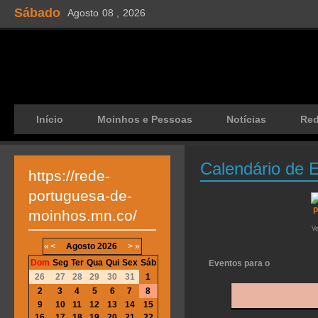
Sábado
Agosto
08 ,
2026
Início
Moinhos e Pessoas
Notícias
Re
Calendário de 
https://rede-
portuguesa-de-
moinhos.mn.co/
V
«
<
Agosto
2026
>
»
Dom
Seg
Ter
Qua
Qui
Sex
Sáb
Eventos para o
26
27
28
29
30
31
1
2
3
4
5
6
7
8
9
10
11
12
13
14
15
16
17
18
19
20
21
22