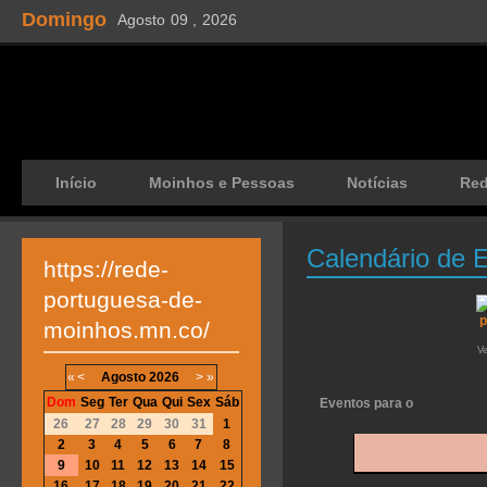
Domingo
Agosto
09 ,
2026
Início
Moinhos e Pessoas
Notícias
Re
Calendário de 
https://rede-
portuguesa-de-
moinhos.mn.co/
V
«
<
Agosto
2026
>
»
Dom
Seg
Ter
Qua
Qui
Sex
Sáb
Eventos para o
26
27
28
29
30
31
1
2
3
4
5
6
7
8
9
10
11
12
13
14
15
16
17
18
19
20
21
22