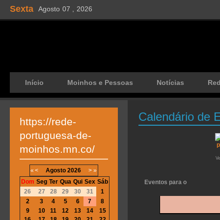
Sexta
Agosto
07 ,
2026
Início
Moinhos e Pessoas
Notícias
Re
Calendário de 
https://rede-
portuguesa-de-
moinhos.mn.co/
V
«
<
Agosto
2026
>
»
Dom
Seg
Ter
Qua
Qui
Sex
Sáb
Eventos para o
26
27
28
29
30
31
1
2
3
4
5
6
7
8
9
10
11
12
13
14
15
16
17
18
19
20
21
22