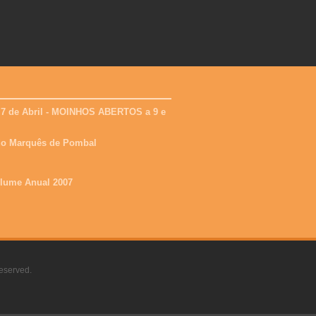
 7 de Abril - MOINHOS ABERTOS a 9 e
 do Marquês de Pombal
olume Anual 2007
eserved.