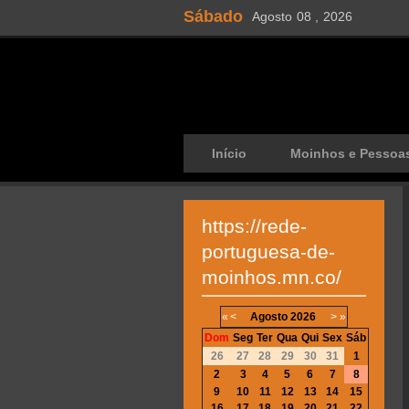
Sábado
Agosto
08 ,
2026
Início
Moinhos e Pessoa
https://rede-
portuguesa-de-
moinhos.mn.co/
«
<
Agosto
2026
>
»
Dom
Seg
Ter
Qua
Qui
Sex
Sáb
26
27
28
29
30
31
1
2
3
4
5
6
7
8
9
10
11
12
13
14
15
16
17
18
19
20
21
22