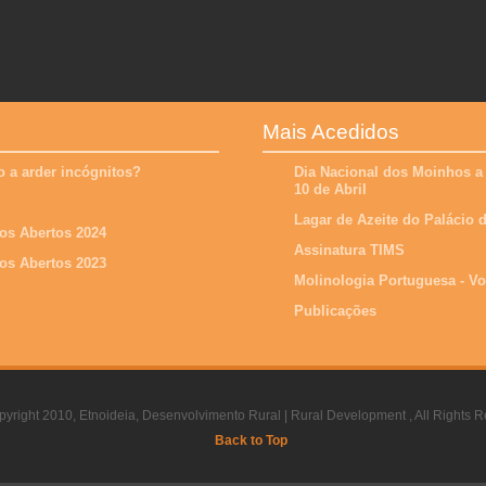
Mais Acedidos
 a arder incógnitos?
Dia Nacional dos Moinhos a
10 de Abril
Lagar de Azeite do Palácio
os Abertos 2024
Assinatura TIMS
os Abertos 2023
Molinologia Portuguesa - V
Publicações
yright 2010, Etnoideia, Desenvolvimento Rural | Rural Development , All Rights R
Back to Top