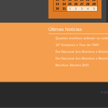
23
24
25
26
27
28
29
30
31
1
2
3
4
5
Últimas Notícias
Quantos moinhos arderam ou estão
16º Simpósio e Tour da TIMS
Dia Nacional dos Moinhos e Moinh
Dia Nacional dos Moinhos e Moinh
Moinhos Abertos 2015
© Cop