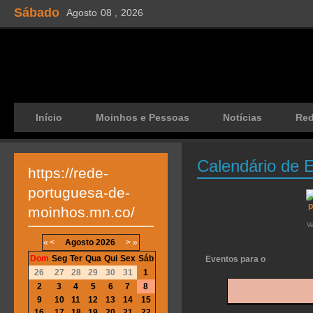
Sábado
Agosto
08 ,
2026
Início
Moinhos e Pessoas
Notícias
Re
Calendário de 
https://rede-
portuguesa-de-
moinhos.mn.co/
V
«
<
Agosto
2026
>
»
Dom
Seg
Ter
Qua
Qui
Sex
Sáb
Eventos para o
26
27
28
29
30
31
1
2
3
4
5
6
7
8
9
10
11
12
13
14
15
16
17
18
19
20
21
22