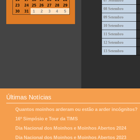
07 Setembro
23
24
25
26
27
28
29
08 Setembro
30
31
1
2
3
4
5
09 Setembro
10 Setembro
11 Setembro
12 Setembro
13 Setembro
Últimas Notícias
Quantos moinhos arderam ou estão a arder incógnitos?
16º Simpósio e Tour da TIMS
Dia Nacional dos Moinhos e Moinhos Abertos 2024
Dia Nacional dos Moinhos e Moinhos Abertos 2023