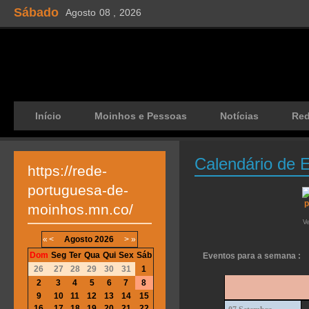
Sábado
Agosto
08 ,
2026
Início
Moinhos e Pessoas
Notícias
Re
Calendário de 
https://rede-
portuguesa-de-
moinhos.mn.co/
V
«
<
Agosto
2026
>
»
Dom
Seg
Ter
Qua
Qui
Sex
Sáb
Eventos para a semana :
26
27
28
29
30
31
1
2
3
4
5
6
7
8
9
10
11
12
13
14
15
16
17
18
19
20
21
22