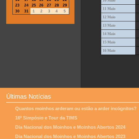
10 Maio
23
24
25
26
27
28
29
11 Maio
30
31
1
2
3
4
5
12 Maio
13 Maio
14 Maio
15 Maio
16 Maio
Últimas Notícias
Quantos moinhos arderam ou estão a arder incógnitos?
16º Simpósio e Tour da TIMS
Dia Nacional dos Moinhos e Moinhos Abertos 2024
Dia Nacional dos Moinhos e Moinhos Abertos 2023