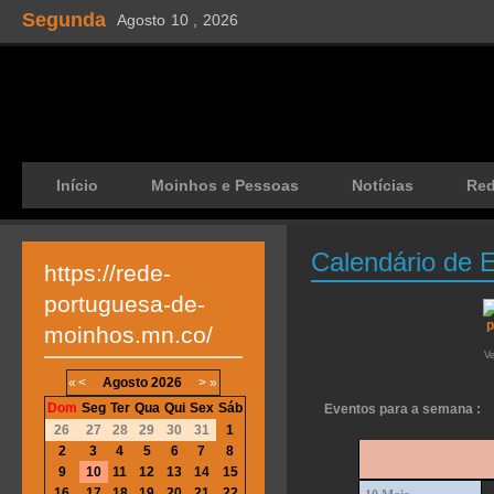
Segunda
Agosto
10 ,
2026
Início
Moinhos e Pessoas
Notícias
Re
Calendário de 
https://rede-
portuguesa-de-
moinhos.mn.co/
V
«
<
Agosto
2026
>
»
Dom
Seg
Ter
Qua
Qui
Sex
Sáb
Eventos para a semana :
26
27
28
29
30
31
1
2
3
4
5
6
7
8
9
10
11
12
13
14
15
16
17
18
19
20
21
22