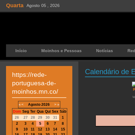
Quarta
Agosto
05 ,
2026
Início
Moinhos e Pessoas
Notícias
Re
Calendário de 
https://rede-
portuguesa-de-
moinhos.mn.co/
V
«
<
Agosto
2026
>
»
Dom
Seg
Ter
Qua
Qui
Sex
Sáb
26
27
28
29
30
31
1
2
3
4
5
6
7
8
9
10
11
12
13
14
15
16
17
18
19
20
21
22