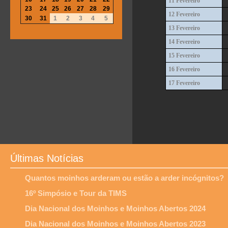
11 Fevereiro
23
24
25
26
27
28
29
12 Fevereiro
30
31
1
2
3
4
5
13 Fevereiro
14 Fevereiro
15 Fevereiro
16 Fevereiro
17 Fevereiro
Últimas Notícias
Quantos moinhos arderam ou estão a arder incógnitos?
16º Simpósio e Tour da TIMS
Dia Nacional dos Moinhos e Moinhos Abertos 2024
Dia Nacional dos Moinhos e Moinhos Abertos 2023