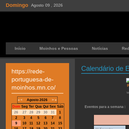
Domingo
Agosto
09 ,
2026
Início
Moinhos e Pessoas
Notícias
Re
Calendário de 
https://rede-
portuguesa-de-
moinhos.mn.co/
V
«
<
Agosto
2026
>
»
Dom
Seg
Ter
Qua
Qui
Sex
Sáb
Eventos para a semana :
26
27
28
29
30
31
1
2
3
4
5
6
7
8
9
10
11
12
13
14
15
16
17
18
19
20
21
22