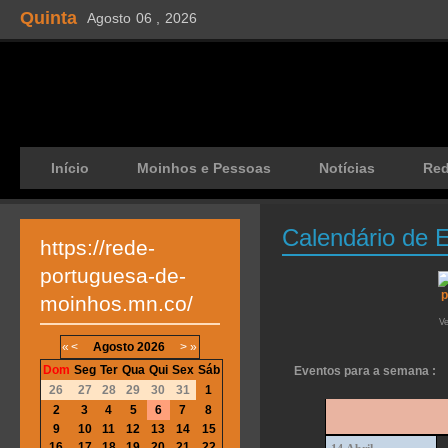
Quinta
Agosto
06 ,
2026
Início
Moinhos e Pessoas
Notícias
Re
Calendário de 
https://rede-
portuguesa-de-
moinhos.mn.co/
V
«
<
Agosto
2026
>
»
Dom
Seg
Ter
Qua
Qui
Sex
Sáb
Eventos para a semana :
26
27
28
29
30
31
1
2
3
4
5
6
7
8
9
10
11
12
13
14
15
16
17
18
19
20
21
22