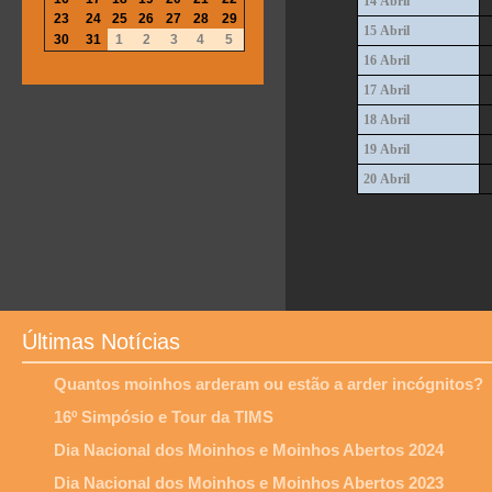
14 Abril
23
24
25
26
27
28
29
15 Abril
30
31
1
2
3
4
5
16 Abril
17 Abril
18 Abril
19 Abril
20 Abril
Últimas Notícias
Quantos moinhos arderam ou estão a arder incógnitos?
16º Simpósio e Tour da TIMS
Dia Nacional dos Moinhos e Moinhos Abertos 2024
Dia Nacional dos Moinhos e Moinhos Abertos 2023