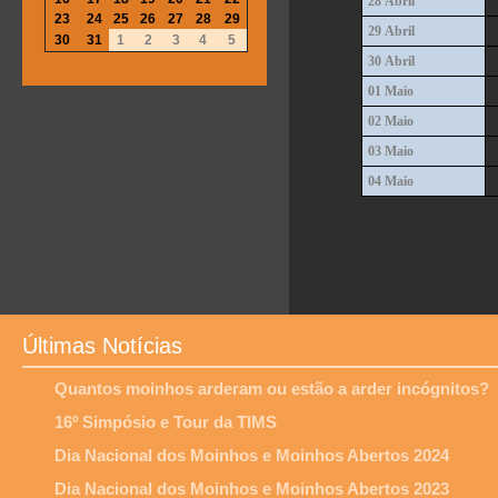
28 Abril
23
24
25
26
27
28
29
29 Abril
30
31
1
2
3
4
5
30 Abril
01 Maio
02 Maio
03 Maio
04 Maio
Últimas Notícias
Quantos moinhos arderam ou estão a arder incógnitos?
16º Simpósio e Tour da TIMS
Dia Nacional dos Moinhos e Moinhos Abertos 2024
Dia Nacional dos Moinhos e Moinhos Abertos 2023