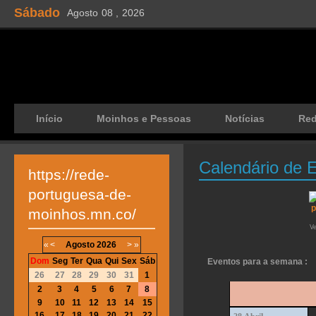
Sábado
Agosto
08 ,
2026
Início
Moinhos e Pessoas
Notícias
Re
Calendário de 
https://rede-
portuguesa-de-
moinhos.mn.co/
V
«
<
Agosto
2026
>
»
Dom
Seg
Ter
Qua
Qui
Sex
Sáb
Eventos para a semana :
26
27
28
29
30
31
1
2
3
4
5
6
7
8
9
10
11
12
13
14
15
16
17
18
19
20
21
22