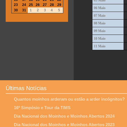
05 Maio
23
24
25
26
27
28
29
06 Maio
30
31
1
2
3
4
5
07 Maio
08 Maio
09 Maio
10 Maio
11 Maio
Últimas Notícias
Quantos moinhos arderam ou estão a arder incógnitos?
16º Simpósio e Tour da TIMS
Dia Nacional dos Moinhos e Moinhos Abertos 2024
Dia Nacional dos Moinhos e Moinhos Abertos 2023