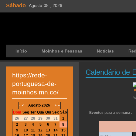
Sábado
Agosto
08 ,
2026
Início
Moinhos e Pessoas
Notícias
Re
Calendário de 
https://rede-
portuguesa-de-
moinhos.mn.co/
V
«
<
Agosto
2026
>
»
Dom
Seg
Ter
Qua
Qui
Sex
Sáb
Eventos para a semana :
26
27
28
29
30
31
1
2
3
4
5
6
7
8
9
10
11
12
13
14
15
16
17
18
19
20
21
22