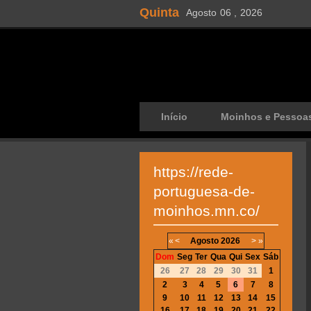
Quinta
Agosto
06 ,
2026
Início
Moinhos e Pessoa
https://rede-
portuguesa-de-
moinhos.mn.co/
«
<
Agosto
2026
>
»
Dom
Seg
Ter
Qua
Qui
Sex
Sáb
26
27
28
29
30
31
1
2
3
4
5
6
7
8
9
10
11
12
13
14
15
16
17
18
19
20
21
22