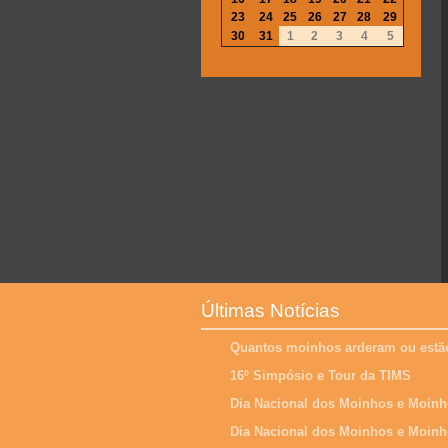
23
24
25
26
27
28
29
30
31
1
2
3
4
5
Últimas Notícias
Quantos moinhos arderam ou estão
16º Simpósio e Tour da TIMS
Dia Nacional dos Moinhos e Moinh
Dia Nacional dos Moinhos e Moinh