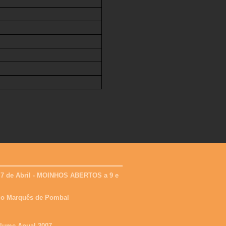
 7 de Abril - MOINHOS ABERTOS a 9 e
 do Marquês de Pombal
olume Anual 2007