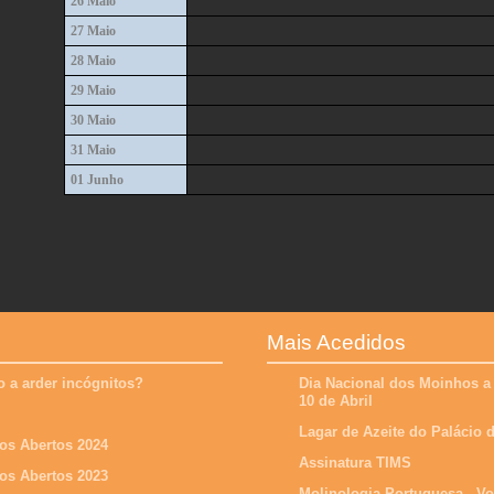
26 Maio
27 Maio
28 Maio
29 Maio
30 Maio
31 Maio
01 Junho
Mais Acedidos
 a arder incógnitos?
Dia Nacional dos Moinhos a
10 de Abril
Lagar de Azeite do Palácio
os Abertos 2024
Assinatura TIMS
os Abertos 2023
Molinologia Portuguesa - V