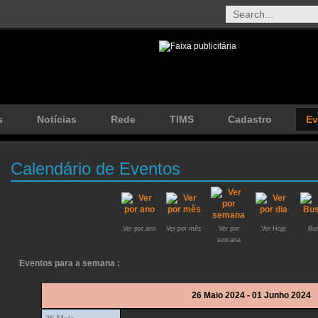
s
Notícias
Rede
TIMS
Cadastro
Ev
Calendário de Eventos
Ver por ano
Ver por mês
Ver por
Ver Hoje
Bus
semana
Eventos para a semana :
26 Maio 2024 - 01 Junho 2024