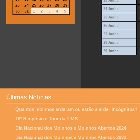
23 Junho
23
24
25
26
27
28
29
24 Junho
30
31
1
2
3
4
5
25 Junho
26 Junho
27 Junho
28 Junho
29 Junho
Últimas Notícias
Quantos moinhos arderam ou estão a arder incógnitos?
16º Simpósio e Tour da TIMS
Dia Nacional dos Moinhos e Moinhos Abertos 2024
Dia Nacional dos Moinhos e Moinhos Abertos 2023