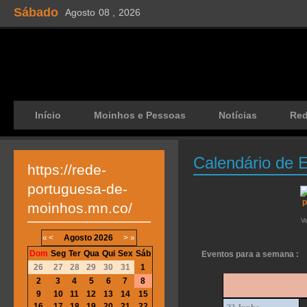
Sábado
Agosto
08 ,
2026
Início
Moinhos e Pessoas
Notícias
Re
Calendário de 
https://rede-
portuguesa-de-
moinhos.mn.co/
V
«
<
Agosto
2026
>
»
Dom
Seg
Ter
Qua
Qui
Sex
Sáb
Eventos para a semana :
26
27
28
29
30
31
1
2
3
4
5
6
7
8
9
10
11
12
13
14
15
16
17
18
19
20
21
22