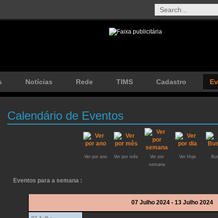
s
Notícias
Rede
TIMS
Cadastro
Ev
Calendário de Eventos
Ver por ano
Ver por mês
Ver por
Ver Hoje
Bus
semana
Eventos para a semana :
07 Julho 2024 - 13 Julho 2024