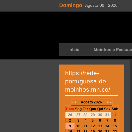
Domingo
Agosto
09 ,
2026
Início
Moinhos e Pessoa
https://rede-
portuguesa-de-
moinhos.mn.co/
«
<
Agosto
2026
>
»
Dom
Seg
Ter
Qua
Qui
Sex
Sáb
26
27
28
29
30
31
1
2
3
4
5
6
7
8
9
10
11
12
13
14
15
16
17
18
19
20
21
22