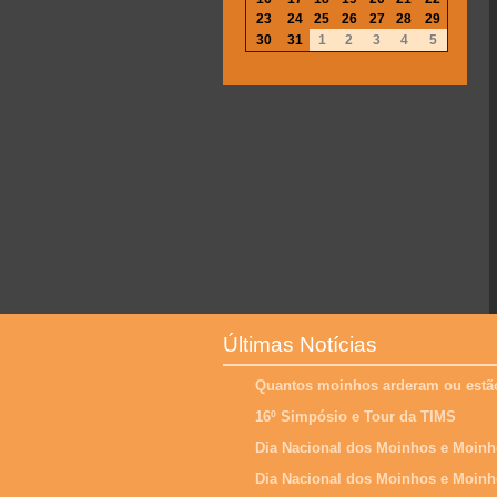
23
24
25
26
27
28
29
30
31
1
2
3
4
5
Últimas Notícias
Quantos moinhos arderam ou estão
16º Simpósio e Tour da TIMS
Dia Nacional dos Moinhos e Moinh
Dia Nacional dos Moinhos e Moinh