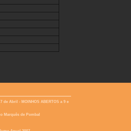
 7 de Abril - MOINHOS ABERTOS a 9 e
 do Marquês de Pombal
olume Anual 2007