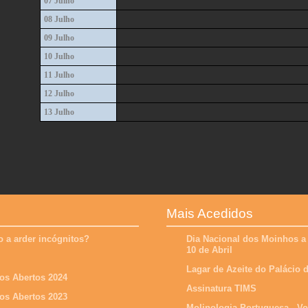
07 Julho
08 Julho
09 Julho
10 Julho
11 Julho
12 Julho
13 Julho
Mais Acedidos
 a arder incógnitos?
Dia Nacional dos Moinhos a
10 de Abril
Lagar de Azeite do Palácio
os Abertos 2024
Assinatura TIMS
os Abertos 2023
Molinologia Portuguesa - V