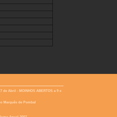
 7 de Abril - MOINHOS ABERTOS a 9 e
 do Marquês de Pombal
olume Anual 2007