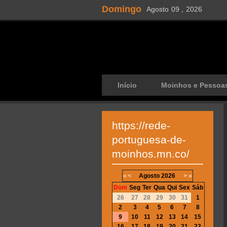
Domingo
Agosto
09 ,
2026
Início
Moinhos e Pessoa
https://rede-
portuguesa-de-
moinhos.mn.co/
«
<
Agosto
2026
>
»
Dom
Seg
Ter
Qua
Qui
Sex
Sáb
26
27
28
29
30
31
1
2
3
4
5
6
7
8
9
10
11
12
13
14
15
16
17
18
19
20
21
22