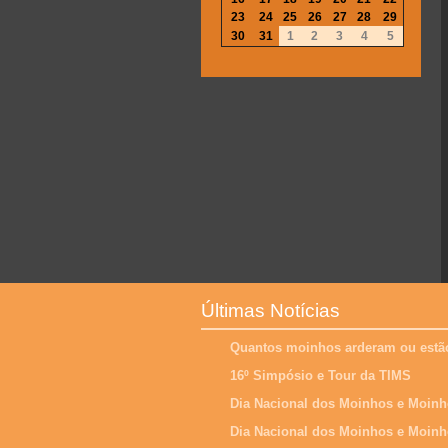
23
24
25
26
27
28
29
30
31
1
2
3
4
5
Últimas Notícias
Quantos moinhos arderam ou estão
16º Simpósio e Tour da TIMS
Dia Nacional dos Moinhos e Moinh
Dia Nacional dos Moinhos e Moinh