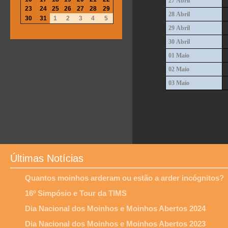
27 Abril
23
24
25
26
27
28
29
28 Abril
30
31
1
2
3
4
5
29 Abril
30 Abril
01 Maio
02 Maio
03 Maio
Últimas Notícias
Quantos moinhos arderam ou estão a arder incógnitos?
16º Simpósio e Tour da TIMS
Dia Nacional dos Moinhos e Moinhos Abertos 2024
Dia Nacional dos Moinhos e Moinhos Abertos 2023