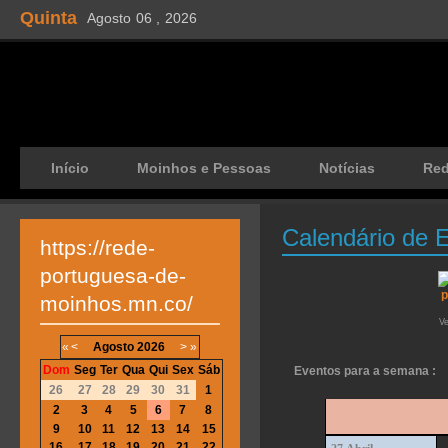
Quinta
Agosto
06 ,
2026
Início
Moinhos e Pessoas
Notícias
Re
Calendário de 
https://rede-
portuguesa-de-
moinhos.mn.co/
V
«
<
Agosto
2026
>
»
Dom
Seg
Ter
Qua
Qui
Sex
Sáb
Eventos para a semana :
26
27
28
29
30
31
1
2
3
4
5
6
7
8
9
10
11
12
13
14
15
16
17
18
19
20
21
22