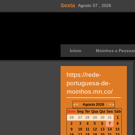
Sexta
Agosto
07 ,
2026
Início
Moinhos e Pessoa
https://rede-
portuguesa-de-
moinhos.mn.co/
«
<
Agosto
2026
>
»
Dom
Seg
Ter
Qua
Qui
Sex
Sáb
26
27
28
29
30
31
1
2
3
4
5
6
7
8
9
10
11
12
13
14
15
16
17
18
19
20
21
22