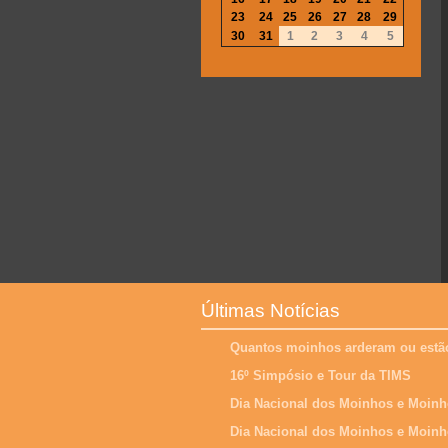
23
24
25
26
27
28
29
30
31
1
2
3
4
5
Últimas Notícias
Quantos moinhos arderam ou estão
16º Simpósio e Tour da TIMS
Dia Nacional dos Moinhos e Moinh
Dia Nacional dos Moinhos e Moinh