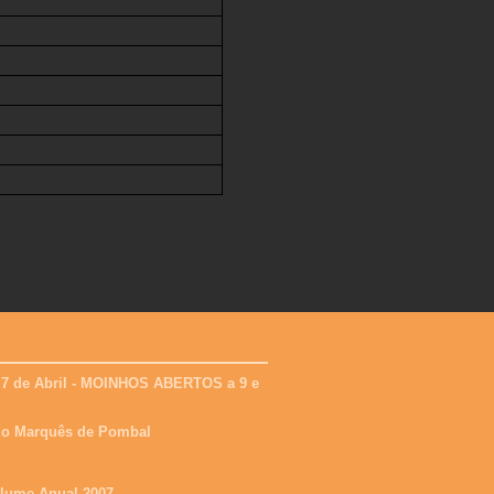
 7 de Abril - MOINHOS ABERTOS a 9 e
 do Marquês de Pombal
olume Anual 2007