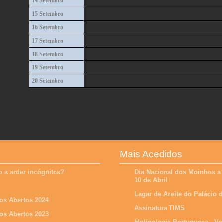
14 Setembro
15 Setembro
16 Setembro
17 Setembro
18 Setembro
19 Setembro
20 Setembro
Mais Acedidos
 a arder incógnitos?
Dia Nacional dos Moinhos a
10 de Abril
Lagar de Azeite do Palácio
os Abertos 2024
Assinatura TIMS
os Abertos 2023
Molinologia Portuguesa - V