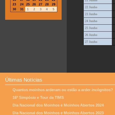
21 Junho
23
24
25
26
27
28
29
22 Junho
30
31
1
2
3
4
5
23 Junho
24 Junho
25 Junho
26 Junho
27 Junho
Últimas Notícias
Quantos moinhos arderam ou estão a arder incógnitos?
16º Simpósio e Tour da TIMS
Dia Nacional dos Moinhos e Moinhos Abertos 2024
Dia Nacional dos Moinhos e Moinhos Abertos 2023