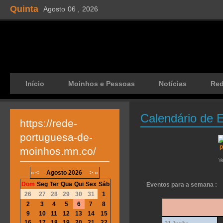
Quinta
Agosto
06 ,
2026
Início
Moinhos e Pessoas
Notícias
Re
Calendário de 
https://rede-
portuguesa-de-
moinhos.mn.co/
V
«
<
Agosto
2026
>
»
Dom
Seg
Ter
Qua
Qui
Sex
Sáb
Eventos para a semana :
26
27
28
29
30
31
1
2
3
4
5
6
7
8
9
10
11
12
13
14
15
16
17
18
19
20
21
22