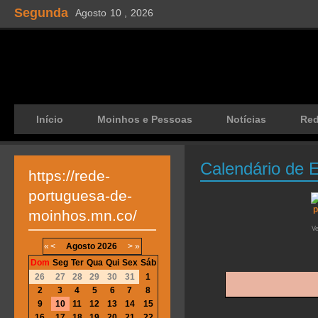
Segunda
Agosto
10 ,
2026
Início
Moinhos e Pessoas
Notícias
Re
Calendário de 
https://rede-
portuguesa-de-
moinhos.mn.co/
V
«
<
Agosto
2026
>
»
Dom
Seg
Ter
Qua
Qui
Sex
Sáb
26
27
28
29
30
31
1
2
3
4
5
6
7
8
9
10
11
12
13
14
15
16
17
18
19
20
21
22