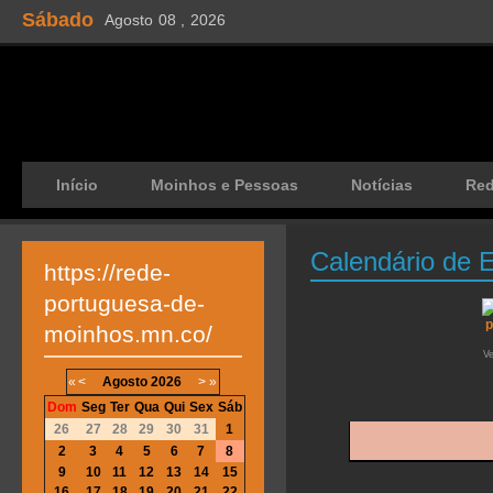
Sábado
Agosto
08 ,
2026
Início
Moinhos e Pessoas
Notícias
Re
Calendário de 
https://rede-
portuguesa-de-
moinhos.mn.co/
V
«
<
Agosto
2026
>
»
Dom
Seg
Ter
Qua
Qui
Sex
Sáb
26
27
28
29
30
31
1
2
3
4
5
6
7
8
9
10
11
12
13
14
15
16
17
18
19
20
21
22