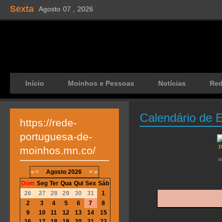
Sexta
Agosto
07 ,
2026
Início
Moinhos e Pessoas
Notícias
Re
Calendário de 
https://rede-
portuguesa-de-
moinhos.mn.co/
V
«
<
Agosto
2026
>
»
Dom
Seg
Ter
Qua
Qui
Sex
Sáb
26
27
28
29
30
31
1
2
3
4
5
6
7
8
9
10
11
12
13
14
15
16
17
18
19
20
21
22