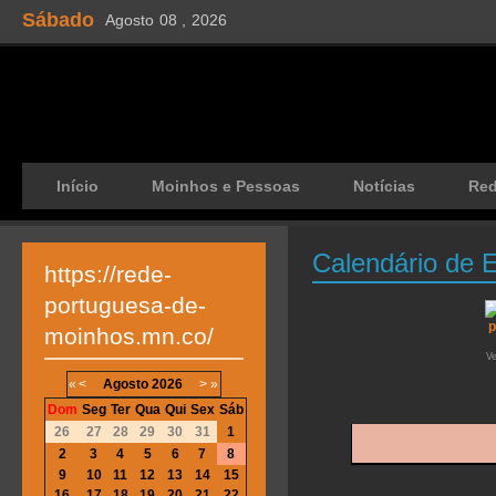
Sábado
Agosto
08 ,
2026
Início
Moinhos e Pessoas
Notícias
Re
Calendário de 
https://rede-
portuguesa-de-
moinhos.mn.co/
V
«
<
Agosto
2026
>
»
Dom
Seg
Ter
Qua
Qui
Sex
Sáb
26
27
28
29
30
31
1
2
3
4
5
6
7
8
9
10
11
12
13
14
15
16
17
18
19
20
21
22