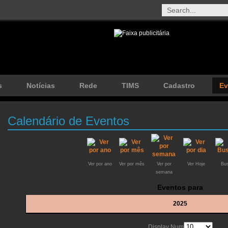
s
Notícias
Rede
TIMS
Cadastro
Ev
Calendário de Eventos
Ver por ano
Ver por mês
Ver por
Ver Hoje
Bus
semana
Eventos para
2025
Display Num