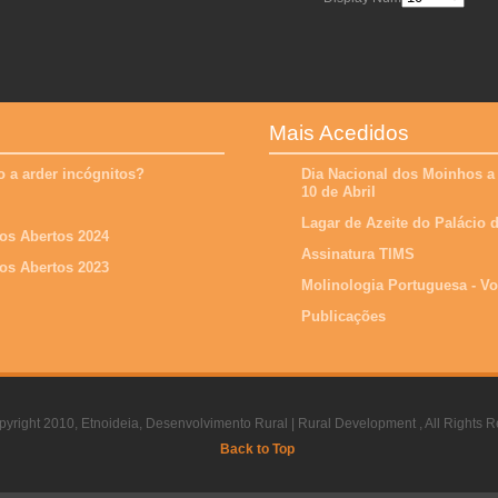
Mais Acedidos
 a arder incógnitos?
Dia Nacional dos Moinhos a
10 de Abril
Lagar de Azeite do Palácio
os Abertos 2024
Assinatura TIMS
os Abertos 2023
Molinologia Portuguesa - V
Publicações
yright 2010, Etnoideia, Desenvolvimento Rural | Rural Development , All Rights R
Back to Top