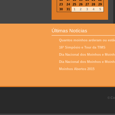
23
24
25
26
27
28
29
30
31
1
2
3
4
5
Últimas Notícias
Quantos moinhos arderam ou estão
16º Simpósio e Tour da TIMS
Dia Nacional dos Moinhos e Moinh
Dia Nacional dos Moinhos e Moinh
Moinhos Abertos 2015
© Cop