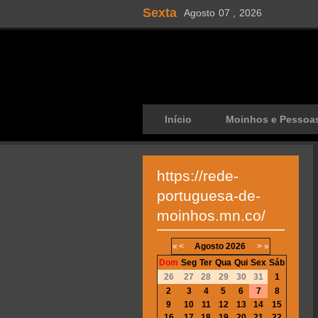
Sexta
Agosto
07 ,
2026
Início
Moinhos e Pessoa
https://rede-
portuguesa-de-
moinhos.mn.co/
«
<
Agosto
2026
>
»
Dom
Seg
Ter
Qua
Qui
Sex
Sáb
26
27
28
29
30
31
1
2
3
4
5
6
7
8
9
10
11
12
13
14
15
16
17
18
19
20
21
22