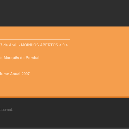
 7 de Abril - MOINHOS ABERTOS a 9 e
 do Marquês de Pombal
olume Anual 2007
eserved.