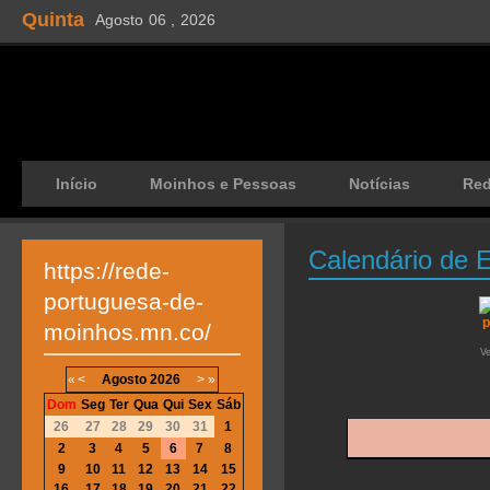
Quinta
Agosto
06 ,
2026
Início
Moinhos e Pessoas
Notícias
Re
Calendário de 
https://rede-
portuguesa-de-
moinhos.mn.co/
V
«
<
Agosto
2026
>
»
Dom
Seg
Ter
Qua
Qui
Sex
Sáb
26
27
28
29
30
31
1
2
3
4
5
6
7
8
9
10
11
12
13
14
15
16
17
18
19
20
21
22