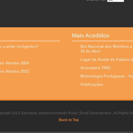
Mais Acedidos
 a arder incógnitos?
Dia Nacional dos Moinhos a
10 de Abril
Lagar de Azeite do Palácio
os Abertos 2024
Assinatura TIMS
os Abertos 2023
Molinologia Portuguesa - V
Publicações
yright 2010, Etnoideia, Desenvolvimento Rural | Rural Development , All Rights R
Back to Top