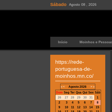
Sábado
Agosto
08 ,
2026
Início
Moinhos e Pessoa
https://rede-
portuguesa-de-
moinhos.mn.co/
«
<
Agosto
2026
>
»
Dom
Seg
Ter
Qua
Qui
Sex
Sáb
26
27
28
29
30
31
1
2
3
4
5
6
7
8
9
10
11
12
13
14
15
16
17
18
19
20
21
22