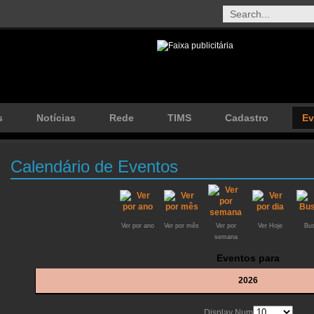
s
Notícias
Rede
TIMS
Cadastro
Ev
Calendário de Eventos
Ver por ano
Ver por mês
Ver por
Ver Hoje
Bus
semana
Eventos para
2026
Display Num