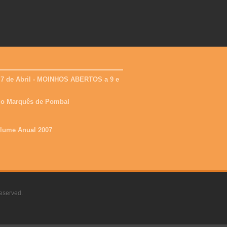
 7 de Abril - MOINHOS ABERTOS a 9 e
 do Marquês de Pombal
olume Anual 2007
eserved.