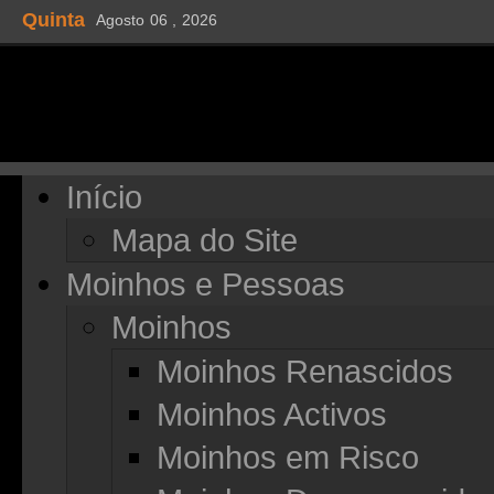
Quinta
Agosto
06 ,
2026
Início
Mapa do Site
Moinhos e Pessoas
Moinhos
Moinhos Renascidos
Moinhos Activos
Moinhos em Risco