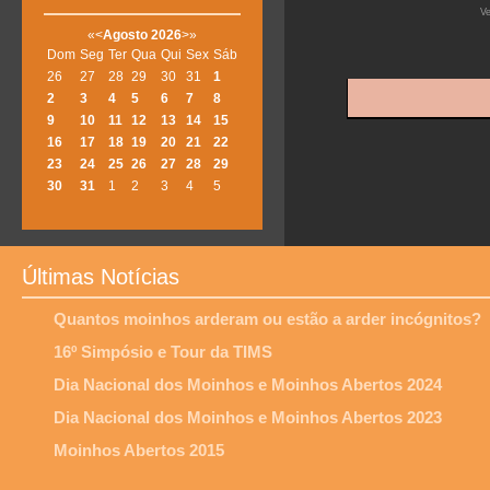
V
«
<
Agosto
2026
>
»
Dom
Seg
Ter
Qua
Qui
Sex
Sáb
26
27
28
29
30
31
1
2
3
4
5
6
7
8
9
10
11
12
13
14
15
16
17
18
19
20
21
22
23
24
25
26
27
28
29
30
31
1
2
3
4
5
Últimas Notícias
Quantos moinhos arderam ou estão a arder incógnitos?
16º Simpósio e Tour da TIMS
Dia Nacional dos Moinhos e Moinhos Abertos 2024
Dia Nacional dos Moinhos e Moinhos Abertos 2023
Moinhos Abertos 2015