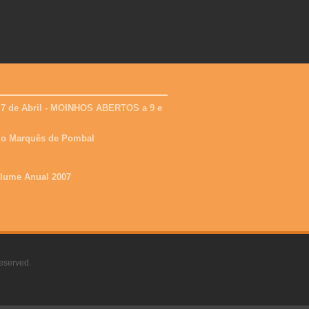
 7 de Abril - MOINHOS ABERTOS a 9 e
 do Marquês de Pombal
olume Anual 2007
eserved.