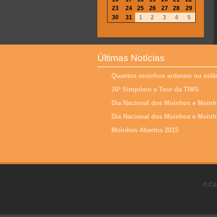
23
24
25
26
27
28
29
30
31
1
2
3
4
5
Últimas Notícias
Quantos moinhos arderam ou estão
16º Simpósio e Tour da TIMS
Dia Nacional dos Moinhos e Moinh
Dia Nacional dos Moinhos e Moinh
Moinhos Abertos 2015
© Cop