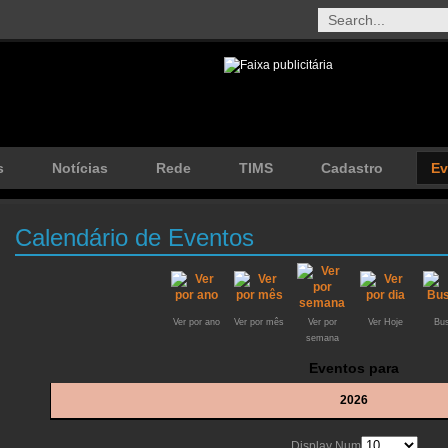
s
Notícias
Rede
TIMS
Cadastro
Ev
Calendário de Eventos
Ver por ano
Ver por mês
Ver por
Ver Hoje
Bus
semana
Eventos para
2026
Display Num