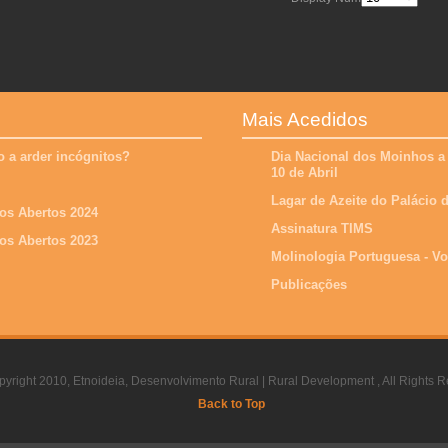
Mais Acedidos
 a arder incógnitos?
Dia Nacional dos Moinhos a
10 de Abril
Lagar de Azeite do Palácio
os Abertos 2024
Assinatura TIMS
os Abertos 2023
Molinologia Portuguesa - V
Publicações
yright 2010, Etnoideia, Desenvolvimento Rural | Rural Development , All Rights R
Back to Top