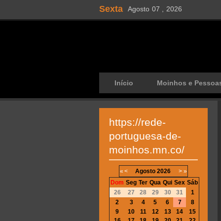
Sexta
Agosto
07 ,
2026
Início
Moinhos e Pessoa
https://rede-
portuguesa-de-
moinhos.mn.co/
«
<
Agosto
2026
>
»
Dom
Seg
Ter
Qua
Qui
Sex
Sáb
26
27
28
29
30
31
1
2
3
4
5
6
7
8
9
10
11
12
13
14
15
16
17
18
19
20
21
22