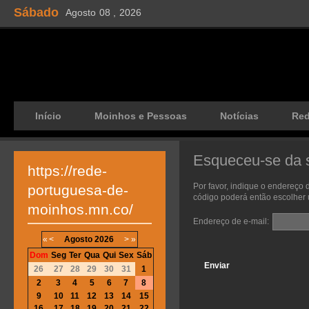
Sábado
Agosto
08 ,
2026
Início
Moinhos e Pessoas
Notícias
Re
Esqueceu-se da 
https://rede-
Por favor, indique o endereço 
portuguesa-de-
código poderá então escolher
moinhos.mn.co/
Endereço de e-mail:
«
<
Agosto
2026
>
»
Dom
Seg
Ter
Qua
Qui
Sex
Sáb
26
27
28
29
30
31
1
2
3
4
5
6
7
8
9
10
11
12
13
14
15
16
17
18
19
20
21
22