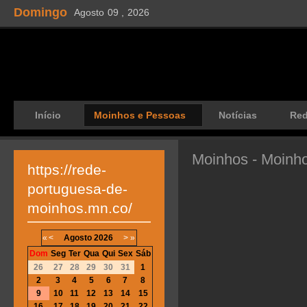
Domingo
Agosto
09 ,
2026
Início
Moinhos e Pessoas
Notícias
Re
Moinhos - Moinh
https://rede-
portuguesa-de-
moinhos.mn.co/
«
<
Agosto
2026
>
»
Dom
Seg
Ter
Qua
Qui
Sex
Sáb
26
27
28
29
30
31
1
2
3
4
5
6
7
8
9
10
11
12
13
14
15
16
17
18
19
20
21
22