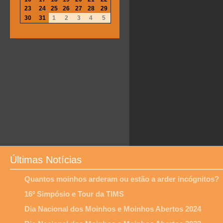
23
24
25
26
27
28
29
30
31
1
2
3
4
5
Últimas Notícias
Quantos moinhos arderam ou estão a arder incógnitos?
16º Simpósio e Tour da TIMS
Dia Nacional dos Moinhos e Moinhos Abertos 2024