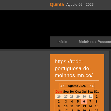
Quinta
Agosto
06 ,
2026
Início
Moinhos e Pessoa
https://rede-
portuguesa-de-
moinhos.mn.co/
«
<
Agosto
2026
>
»
Dom
Seg
Ter
Qua
Qui
Sex
Sáb
26
27
28
29
30
31
1
2
3
4
5
6
7
8
9
10
11
12
13
14
15
16
17
18
19
20
21
22