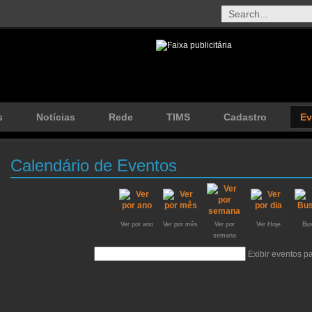
s
Notícias
Rede
TIMS
Cadastro
Ev
Calendário de Eventos
Ver por ano
Ver por mês
Ver por
Ver Hoje
Bus
semana
Exibir eventos 