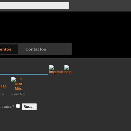
entos
Contactos
car
Ir para Mês
passados?