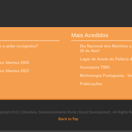
Mais Acedidos
 a arder incógnitos?
Dia Nacional dos Moinhos a
10 de Abril
Lagar de Azeite do Palácio
os Abertos 2024
Assinatura TIMS
os Abertos 2023
Molinologia Portuguesa - V
Publicações
yright 2010, Etnoideia, Desenvolvimento Rural | Rural Development , All Rights R
Back to Top