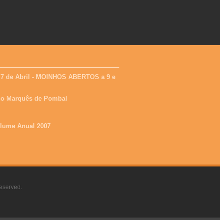
 7 de Abril - MOINHOS ABERTOS a 9 e
 do Marquês de Pombal
olume Anual 2007
eserved.