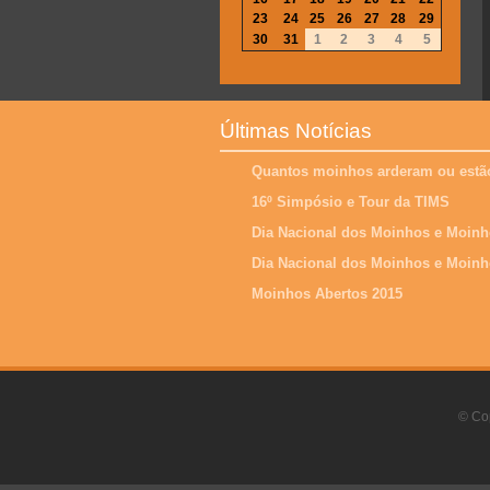
23
24
25
26
27
28
29
30
31
1
2
3
4
5
Últimas Notícias
Quantos moinhos arderam ou estão
16º Simpósio e Tour da TIMS
Dia Nacional dos Moinhos e Moinh
Dia Nacional dos Moinhos e Moinh
Moinhos Abertos 2015
© Cop