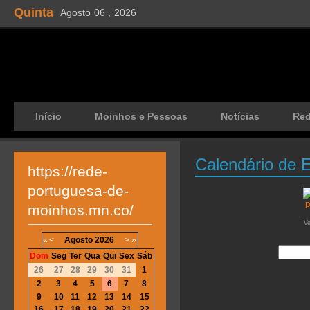
Quinta
Agosto
06 ,
2026
Início
Moinhos e Pessoas
Notícias
Re
Calendário de 
https://rede-
portuguesa-de-
moinhos.mn.co/
V
«
<
Agosto
2026
>
»
Dom
Seg
Ter
Qua
Qui
Sex
Sáb
26
27
28
29
30
31
1
2
3
4
5
6
7
8
9
10
11
12
13
14
15
16
17
18
19
20
21
22