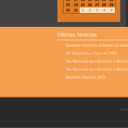
23
24
25
26
27
28
29
30
31
1
2
3
4
5
Últimas Notícias
Quantos moinhos arderam ou estão
16º Simpósio e Tour da TIMS
Dia Nacional dos Moinhos e Moinh
Dia Nacional dos Moinhos e Moinh
Moinhos Abertos 2015
© Cop