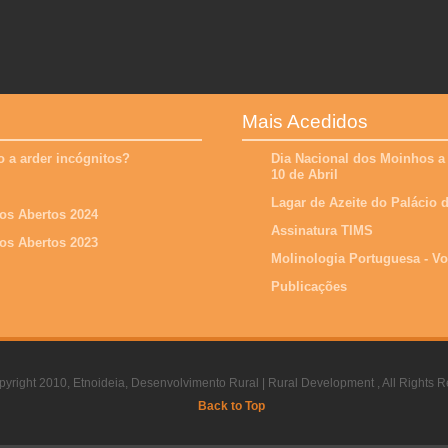
Mais Acedidos
 a arder incógnitos?
Dia Nacional dos Moinhos a
10 de Abril
Lagar de Azeite do Palácio
os Abertos 2024
Assinatura TIMS
os Abertos 2023
Molinologia Portuguesa - V
Publicações
yright 2010, Etnoideia, Desenvolvimento Rural | Rural Development , All Rights R
Back to Top