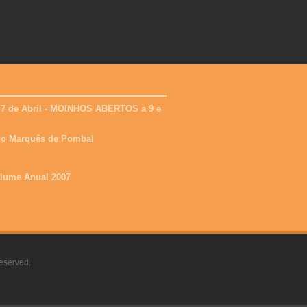
 7 de Abril - MOINHOS ABERTOS a 9 e
 do Marquês de Pombal
olume Anual 2007
eserved.