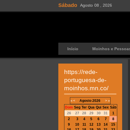
Sábado
Agosto
08 ,
2026
Início
Moinhos e Pessoa
https://rede-
portuguesa-de-
moinhos.mn.co/
«
<
Agosto
2026
>
»
Dom
Seg
Ter
Qua
Qui
Sex
Sáb
26
27
28
29
30
31
1
2
3
4
5
6
7
8
9
10
11
12
13
14
15
16
17
18
19
20
21
22