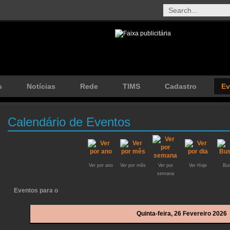
s
Notícias
Rede
TIMS
Cadastro
Ev
Calendário de Eventos
Ver por ano
Ver por mês
Ver por
Ver Hoje
Bus
semana
Eventos para o
Quinta-feira, 26 Fevereiro 2026