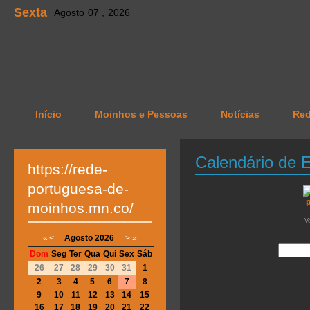
Sexta
Agosto
07 ,
2026
Início
Moinhos e Pessoas
Notícias
Re
Calendário de 
https://rede-
portuguesa-de-
moinhos.mn.co/
V
«
<
Agosto
2026
>
»
Dom
Seg
Ter
Qua
Qui
Sex
Sáb
26
27
28
29
30
31
1
2
3
4
5
6
7
8
9
10
11
12
13
14
15
16
17
18
19
20
21
22