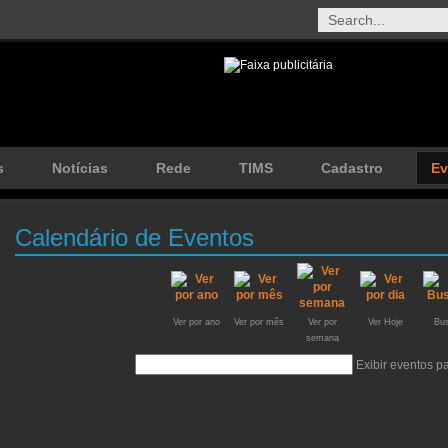
s
Notícias
Rede
TIMS
Cadastro
Ev
Calendário de Eventos
Ver por ano
Ver por mês
Ver por
Ver Hoje
Bus
semana
Exibir eventos 