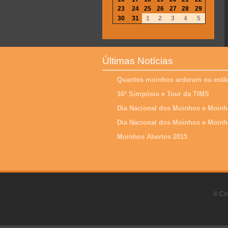
23
24
25
26
27
28
29
30
31
1
2
3
4
5
Últimas Notícias
Quantos moinhos arderam ou estão
16º Simpósio e Tour da TIMS
Dia Nacional dos Moinhos e Moinh
Dia Nacional dos Moinhos e Moinh
Moinhos Abertos 2015
© Cop