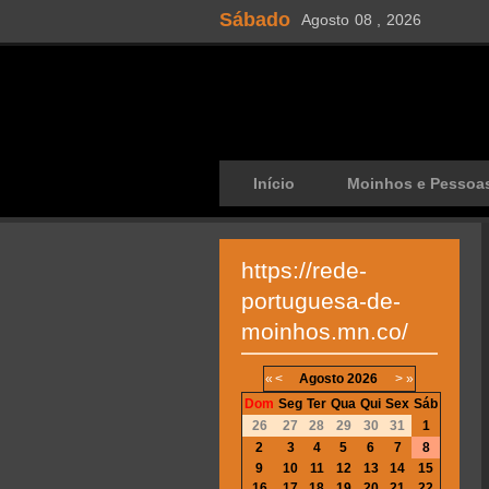
Sábado
Agosto
08 ,
2026
Início
Moinhos e Pessoa
https://rede-
portuguesa-de-
moinhos.mn.co/
«
<
Agosto
2026
>
»
Dom
Seg
Ter
Qua
Qui
Sex
Sáb
26
27
28
29
30
31
1
2
3
4
5
6
7
8
9
10
11
12
13
14
15
16
17
18
19
20
21
22