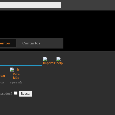
entos
Contactos
car
Ir para Mês
passados?