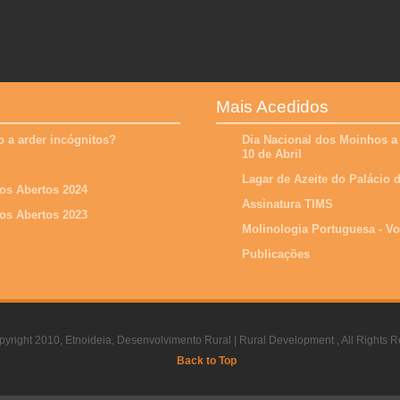
Mais Acedidos
 a arder incógnitos?
Dia Nacional dos Moinhos a
10 de Abril
Lagar de Azeite do Palácio
os Abertos 2024
Assinatura TIMS
os Abertos 2023
Molinologia Portuguesa - V
Publicações
yright 2010, Etnoideia, Desenvolvimento Rural | Rural Development , All Rights R
Back to Top