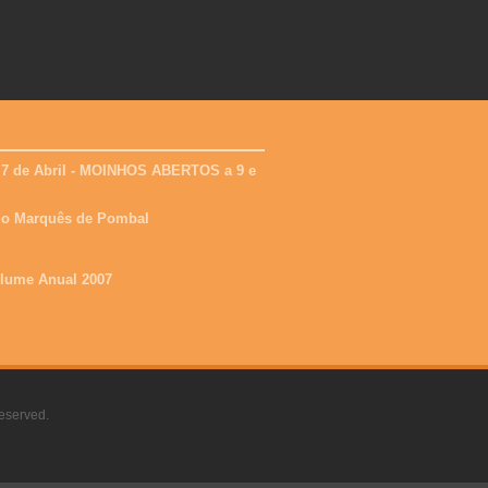
 7 de Abril - MOINHOS ABERTOS a 9 e
 do Marquês de Pombal
olume Anual 2007
eserved.