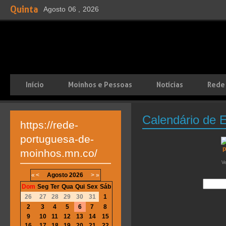
Quinta
Agosto
06 ,
2026
Início
Moinhos e Pessoas
Notícias
Rede
Calendário de 
https://rede-
portuguesa-de-
moinhos.mn.co/
V
«
<
Agosto
2026
>
»
Dom
Seg
Ter
Qua
Qui
Sex
Sáb
26
27
28
29
30
31
1
2
3
4
5
6
7
8
9
10
11
12
13
14
15
16
17
18
19
20
21
22