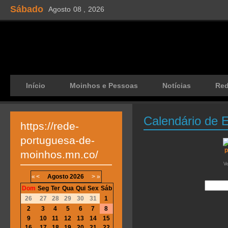
Sábado
Agosto
08 ,
2026
Início
Moinhos e Pessoas
Notícias
Re
Calendário de 
https://rede-
portuguesa-de-
moinhos.mn.co/
V
«
<
Agosto
2026
>
»
Dom
Seg
Ter
Qua
Qui
Sex
Sáb
26
27
28
29
30
31
1
2
3
4
5
6
7
8
9
10
11
12
13
14
15
16
17
18
19
20
21
22