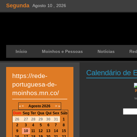
Segunda
Agosto
10 ,
2026
Início
Moinhos e Pessoas
Notícias
Re
Calendário de 
https://rede-
portuguesa-de-
moinhos.mn.co/
V
«
<
Agosto
2026
>
»
Dom
Seg
Ter
Qua
Qui
Sex
Sáb
26
27
28
29
30
31
1
2
3
4
5
6
7
8
9
10
11
12
13
14
15
16
17
18
19
20
21
22