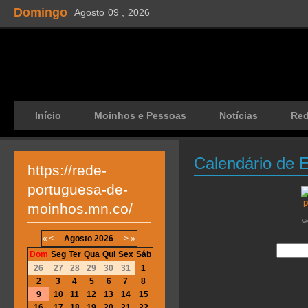
Domingo
Agosto
09 ,
2026
Início
Moinhos e Pessoas
Notícias
Re
Calendário de 
https://rede-
portuguesa-de-
moinhos.mn.co/
V
«
<
Agosto
2026
>
»
Dom
Seg
Ter
Qua
Qui
Sex
Sáb
26
27
28
29
30
31
1
2
3
4
5
6
7
8
9
10
11
12
13
14
15
16
17
18
19
20
21
22