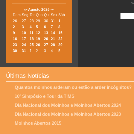
V
«
<
Agosto
2026
>
»
Dom
Seg
Ter
Qua
Qui
Sex
Sáb
26
27
28
29
30
31
1
2
3
4
5
6
7
8
9
10
11
12
13
14
15
16
17
18
19
20
21
22
23
24
25
26
27
28
29
30
31
1
2
3
4
5
Últimas Notícias
Quantos moinhos arderam ou estão a arder incógnitos?
16º Simpósio e Tour da TIMS
Dia Nacional dos Moinhos e Moinhos Abertos 2024
Dia Nacional dos Moinhos e Moinhos Abertos 2023
Moinhos Abertos 2015