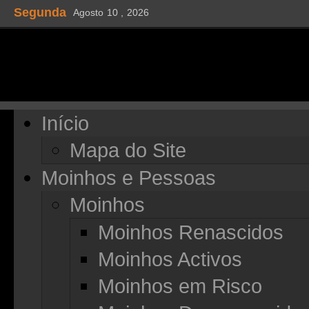
Segunda
Agosto
10 ,
2026
Início
Mapa do Site
Moinhos e Pessoas
Moinhos
Moinhos Renascidos
Moinhos Activos
Moinhos em Risco