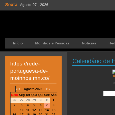
Sexta
Agosto
07 ,
2026
Início
Moinhos e Pessoas
Notícias
Re
Calendário de 
https://rede-
portuguesa-de-
moinhos.mn.co/
V
«
<
Agosto
2026
>
»
Dom
Seg
Ter
Qua
Qui
Sex
Sáb
26
27
28
29
30
31
1
2
3
4
5
6
7
8
9
10
11
12
13
14
15
16
17
18
19
20
21
22