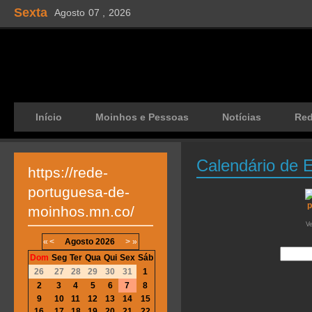
Sexta
Agosto
07 ,
2026
Início
Moinhos e Pessoas
Notícias
Re
Calendário de 
https://rede-
portuguesa-de-
moinhos.mn.co/
V
«
<
Agosto
2026
>
»
Dom
Seg
Ter
Qua
Qui
Sex
Sáb
26
27
28
29
30
31
1
2
3
4
5
6
7
8
9
10
11
12
13
14
15
16
17
18
19
20
21
22