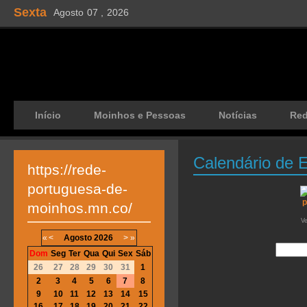
Sexta
Agosto
07 ,
2026
Início
Moinhos e Pessoas
Notícias
Re
Calendário de 
https://rede-
portuguesa-de-
moinhos.mn.co/
V
«
<
Agosto
2026
>
»
Dom
Seg
Ter
Qua
Qui
Sex
Sáb
26
27
28
29
30
31
1
2
3
4
5
6
7
8
9
10
11
12
13
14
15
16
17
18
19
20
21
22