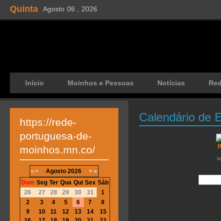
Quinta
Agosto
06 ,
2026
Início
Moinhos e Pessoas
Notícias
Re
Calendário de 
https://rede-
portuguesa-de-
moinhos.mn.co/
V
«
<
Agosto
2026
>
»
Dom
Seg
Ter
Qua
Qui
Sex
Sáb
26
27
28
29
30
31
1
2
3
4
5
6
7
8
9
10
11
12
13
14
15
16
17
18
19
20
21
22