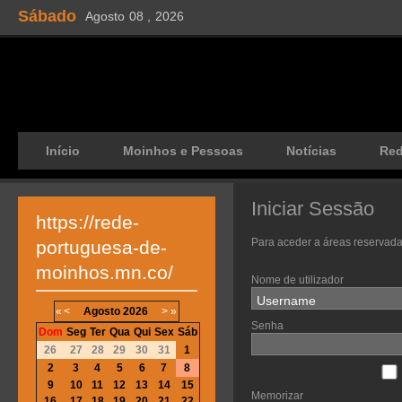
Sábado
Agosto
08 ,
2026
Início
Moinhos e Pessoas
Notícias
Re
Iniciar Sessão
https://rede-
Para aceder a áreas reservada
portuguesa-de-
moinhos.mn.co/
Nome de utilizador
«
<
Agosto
2026
>
»
Senha
Dom
Seg
Ter
Qua
Qui
Sex
Sáb
26
27
28
29
30
31
1
2
3
4
5
6
7
8
9
10
11
12
13
14
15
Memorizar
16
17
18
19
20
21
22