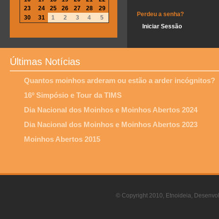
23
24
25
26
27
28
29
Perdeu a senha?
30
31
1
2
3
4
5
Últimas Notícias
Quantos moinhos arderam ou estão a arder incógnitos?
16º Simpósio e Tour da TIMS
Dia Nacional dos Moinhos e Moinhos Abertos 2024
Dia Nacional dos Moinhos e Moinhos Abertos 2023
Moinhos Abertos 2015
© Copyright 2010, Etnoideia, Desenvol