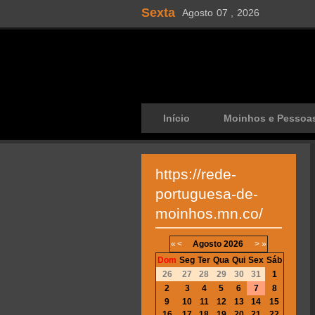
Sexta
Agosto
07 ,
2026
Início
Moinhos e Pessoa
https://rede-
portuguesa-de-
moinhos.mn.co/
«
<
Agosto
2026
>
»
Dom
Seg
Ter
Qua
Qui
Sex
Sáb
26
27
28
29
30
31
1
2
3
4
5
6
7
8
9
10
11
12
13
14
15
16
17
18
19
20
21
22