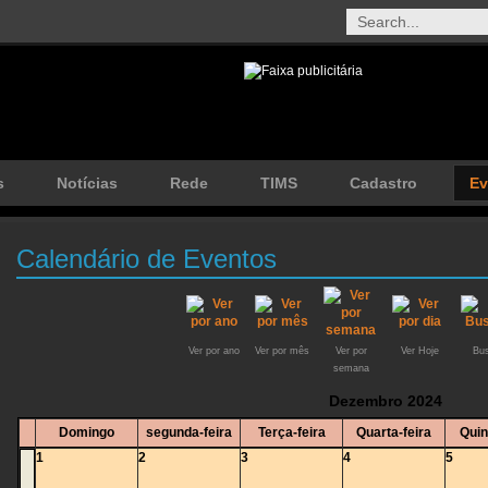
s
Notícias
Rede
TIMS
Cadastro
Ev
Calendário de Eventos
Ver por ano
Ver por mês
Ver por
Ver Hoje
Bus
semana
Dezembro 2024
Domingo
segunda-feira
Terça-feira
Quarta-feira
Quin
1
2
3
4
5