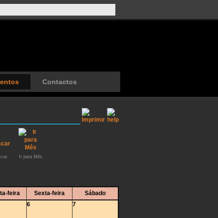
entos
Contactos
car
Ir para Mês
ta-feira
Sexta-feira
Sábado
6
7