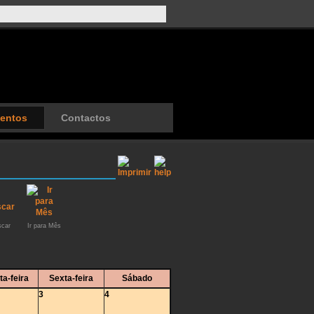
entos
Contactos
car
Ir para Mês
ta-feira
Sexta-feira
Sábado
3
4