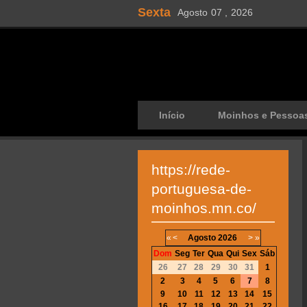
Sexta
Agosto
07 ,
2026
Início
Moinhos e Pessoa
https://rede-
portuguesa-de-
moinhos.mn.co/
«
<
Agosto
2026
>
»
Dom
Seg
Ter
Qua
Qui
Sex
Sáb
26
27
28
29
30
31
1
2
3
4
5
6
7
8
9
10
11
12
13
14
15
16
17
18
19
20
21
22