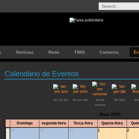
s
Notícias
Rede
TIMS
Cadastro
Ev
Calendário de Eventos
Ver por ano
Ver por mês
Ver por
Ver Hoje
Bus
semana
Maio 2024
Domingo
segunda-feira
Terça-feira
Quarta-feira
Quin
28
29
30
1
2